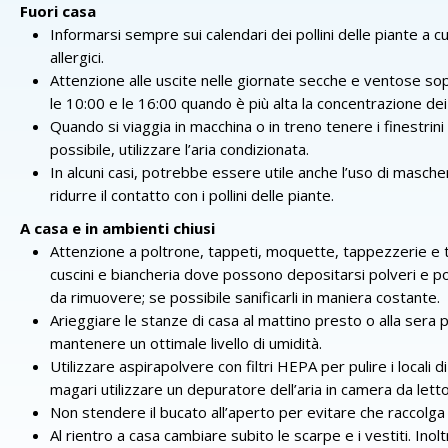
Fuori casa
Informarsi sempre sui calendari dei pollini delle piante a cui
allergici.
Attenzione alle uscite nelle giornate secche e ventose sop
le 10:00 e le 16:00 quando è più alta la concentrazione dei p
Quando si viaggia in macchina o in treno tenere i finestrini 
possibile, utilizzare l’aria condizionata.
In alcuni casi, potrebbe essere utile anche l’uso di masche
ridurre il contatto con i pollini delle piante.
A casa e in ambienti chiusi
Attenzione a poltrone, tappeti, moquette, tappezzerie e 
cuscini e biancheria dove possono depositarsi polveri e pollin
da rimuovere; se possibile sanificarli in maniera costante.
Arieggiare le stanze di casa al mattino presto o alla sera 
mantenere un ottimale livello di umidità.
Utilizzare aspirapolvere con filtri HEPA per pulire i locali d
magari utilizzare un depuratore dell’aria in camera da letto
Non stendere il bucato all’aperto per evitare che raccolga p
Al rientro a casa cambiare subito le scarpe e i vestiti. Inolt