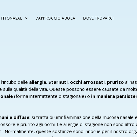
FITONASAL
L’APPROCCIO ABOCA
DOVE TROVARCI
E
l’incubo delle
allergie
.
Starnuti
,
occhi arrossati
,
prurito
al nas
e sulla qualità della vita. Queste possono essere causate da molteplic
ionale
(forma intermittente o stagionale) o
in maniera persiste
muni e diffuse
: si tratta di un’infiammazione della mucosa nasale 
ossore e prurito agli occhi. Le allergie di stagione non sono altro
eni. Normalmente, queste sostanze sono innocue per il nostro orga