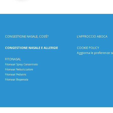
CONGESTIONE NASALE, COS’È?
L’APPROCCIO ABOCA
L’APPROCCIO ABOCA
CONGESTIONE NASALE E ALLERGIE
COOKIE POLICY
Aggiorna le preferenze s
FITONASAL
Fitonasal Spray Concentrato
Fitonasal Nebulizzatore
Fitonasal Pediatric
Fitonasal Biopomata
CONGESTIONE NASALE, COS’È?
CONGESTIONE NASALE E ALLERGIE
FITONASAL