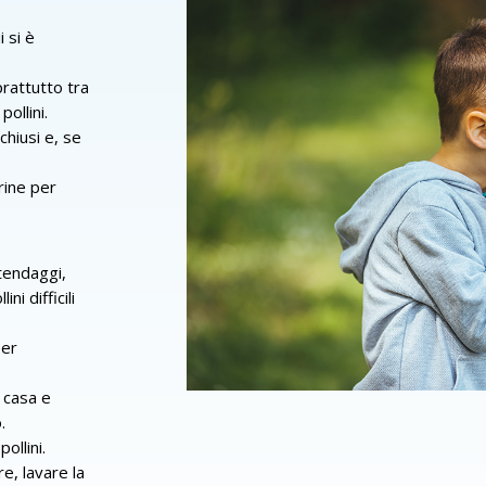
 si è
rattutto tra
ollini.
chiusi e, se
rine per
tendaggi,
i difficili
per
i casa e
.
ollini.
re, lavare la