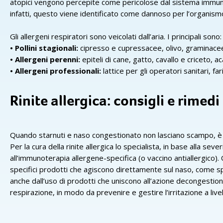
atopici vengono percepite come pericolose dal sistema immunita
infatti, questo viene identificato come dannoso per l’organism
Gli allergeni respiratori sono veicolati dall’aria. I principali sono:
• Pollini stagionali:
cipresso e cupressacee, olivo, graminacee
• Allergeni perenni:
epiteli di cane, gatto, cavallo e criceto, a
• Allergeni professionali:
lattice per gli operatori sanitari, far
Rinite allergica: consigli e rimedi
Quando starnuti e naso congestionato non lasciano scampo, è poss
Per la cura della rinite allergica lo specialista, in base alla sev
all’immunoterapia allergene-specifica (o vaccino antiallergico). O
specifici prodotti che agiscono direttamente sul naso, come sp
anche dall’uso di prodotti che uniscono all’azione decongestiona
respirazione, in modo da prevenire e gestire l’irritazione a livel