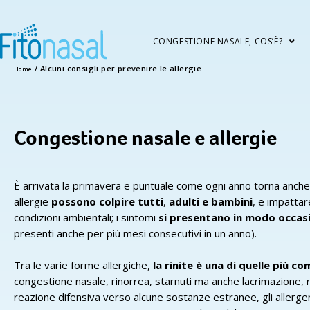
CONGESTIONE NASALE, COS’È?
CONGESTIONE NASALE E ALLERGI
CONGESTIONE NASALE, COS’È?
/
Alcuni consigli per prevenire le allergie
Home
CONGESTIONE NASALE E ALLERGIE
FITONASAL
L’APPROCCIO ABOCA
Congestione nasale e allergie
DOVE TROVARCI
È arrivata la primavera e puntuale come ogni anno torna anche 
allergie
possono colpire tutti
,
adulti e bambini
, e impattar
condizioni ambientali; i sintomi
si presentano in modo occas
presenti anche per più mesi consecutivi in un anno).
Tra le varie forme allergiche,
la rinite è una di quelle più co
congestione nasale, rinorrea, starnuti ma anche lacrimazione, r
reazione difensiva verso alcune sostanze estranee, gli allerg