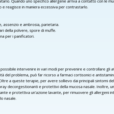
rio. Quando uno specifico allergene arriva a contatto con le muco
o e reagisce in maniera eccessiva per contrastarlo.
, assenzio e ambrosia, parietaria.
cari della polvere, spore di muffe.
ina per i panificatori.
ibile intervenire in vari modi per prevenire e controllare gli atta
erità del problema, può far ricorso a farmaci cortisonici e antistamin
ltre a queste terapie, per avere sollievo dai principali sintomi dell
ray decongestionanti e protettivi della mucosa nasale. Inoltre, un
nte e protettiva un’azione lavante, per rimuovere gli allergeni int
lo nasale.